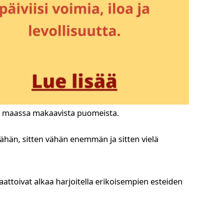
vat maassa makaavista puomeista.
vähän, sitten vähän enemmän ja sitten vielä
attoivat alkaa harjoitella erikoisempien esteiden