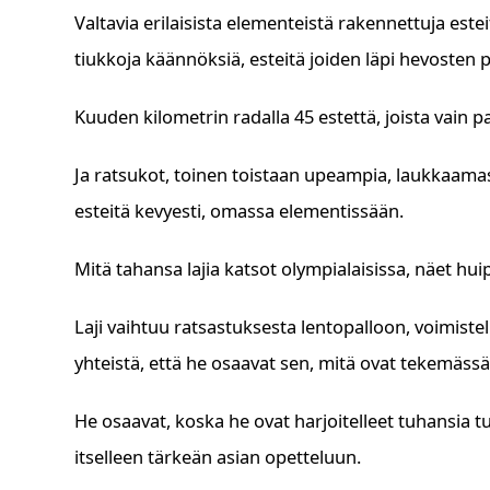
e
e
s
y
Valtavia erilaisista elementeistä rakennettuja est
b
n
A
Li
tiukkoja käännöksiä, esteitä joiden läpi hevosten p
o
g
p
n
o
er
p
k
Kuuden kilometrin radalla 45 estettä, joista vain p
k
Ja ratsukot, toinen toistaan upeampia, laukkaamas
esteitä kevyesti, omassa elementissään.
Mitä tahansa lajia katsot olympialaisissa, näet hu
Laji vaihtuu ratsastuksesta lentopalloon, voimisteluu
yhteistä, että he osaavat sen, mitä ovat tekemässä
He osaavat, koska he ovat harjoitelleet tuhansia tu
itselleen tärkeän asian opetteluun.