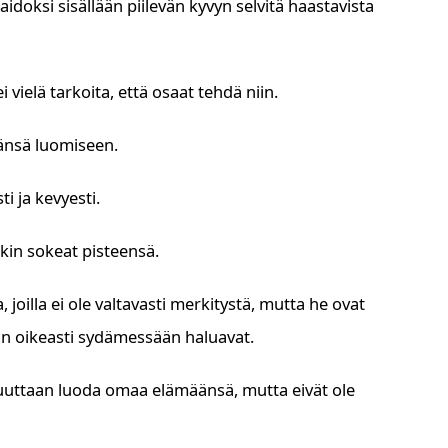
aidoksi sisällään piilevän kyvyn selvitä haastavista
i vielä tarkoita, että osaat tehdä niin.
mänsä luomiseen.
i ja kevyesti.
nkin sokeat pisteensä.
, joilla ei ole valtavasti merkitystä, mutta he ovat
an oikeasti sydämessään haluavat.
kuuttaan luoda omaa elämäänsä, mutta eivät ole