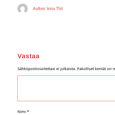
c
ss
at
p
e
e
s
y
Author:
Inna Thil
b
n
A
Li
o
g
p
n
o
er
p
k
k
Vastaa
Sähköpostiosoitettasi ei julkaista.
Pakolliset kentät on 
Nimi
*