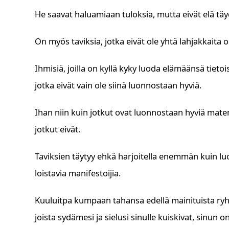
He saavat haluamiaan tuloksia, mutta eivät elä tä
On myös taviksia, jotka eivät ole yhtä lahjakkait
Ihmisiä, joilla on kyllä kyky luoda elämäänsä tietois
jotka eivät vain ole siinä luonnostaan hyviä.
Ihan niin kuin jotkut ovat luonnostaan hyviä matem
jotkut eivät.
Taviksien täytyy ehkä harjoitella enemmän kuin luo
loistavia manifestoijia.
Kuuluitpa kumpaan tahansa edellä mainituista ryhm
joista sydämesi ja sielusi sinulle kuiskivat, sinun