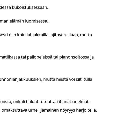
ydessä kukoistuksessaan.
a oman elämän luomisessa.
esti niin kuin lahjakkailla lajitovereillaan, mutta
atiikassa tai pallopeleissä tai pianonsoitossa ja
nnonlahjakkuuksien, mutta heistä voi silti tulla
istä, mikäli haluat toteuttaa ihanat unelmat,
 on omaksuttava urheilijamainen nöyryys harjoitella.