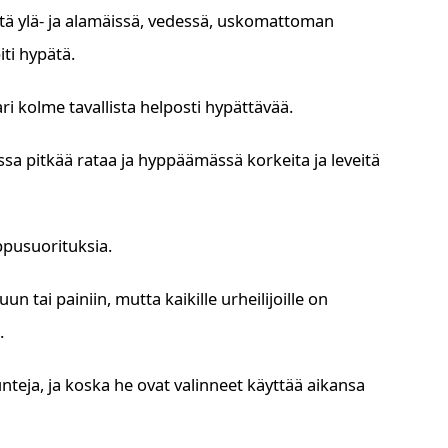
e
eitä ylä- ja alamäissä, vedessä, uskomattoman
iti hypätä.
ari kolme tavallista helposti hypättävää.
sa pitkää rataa ja hyppäämässä korkeita ja leveitä
ippusuorituksia.
n tai painiin, mutta kaikille urheilijoille on
.
nteja, ja koska he ovat valinneet käyttää aikansa