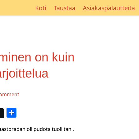
Koti
Taustaa
Asiakaspalautteita
minen on kuin
rjoittelua
comment
S
h
storadan oli pudota tuoliltani.
ar