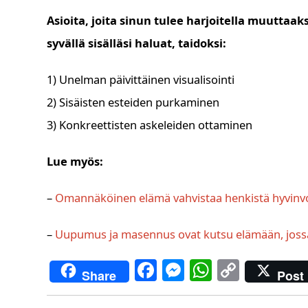
Asioita, joita sinun tulee harjoitella muuttaak
syvällä sisälläsi haluat, taidoksi:
1) Unelman päivittäinen visualisointi
2) Sisäisten esteiden purkaminen
3) Konkreettisten askeleiden ottaminen
Lue myös:
–
Omannäköinen elämä vahvistaa henkistä hyvinvoi
–
Uupumus ja masennus ovat kutsu elämään, jossa s
F
M
W
C
Share
Post
a
e
h
o