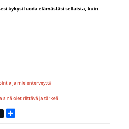
sesi kykysi luoda elämästäsi sellaista, kuin
ntia ja mielenterveyttä
inä olet riittävä ja tärkeä
S
h