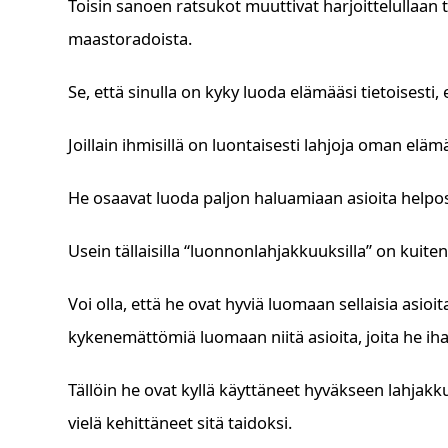
Toisin sanoen ratsukot muuttivat harjoittelullaan t
maastoradoista.
Se, että sinulla on kyky luoda elämääsi tietoisesti, e
Joillain ihmisillä on luontaisesti lahjoja oman elä
He osaavat luoda paljon haluamiaan asioita helpost
Usein tällaisilla “luonnonlahjakkuuksilla” on kuite
Voi olla, että he ovat hyviä luomaan sellaisia asioita
kykenemättömiä luomaan niitä asioita, joita he ih
Tällöin he ovat kyllä käyttäneet hyväkseen lahjak
vielä kehittäneet sitä taidoksi.