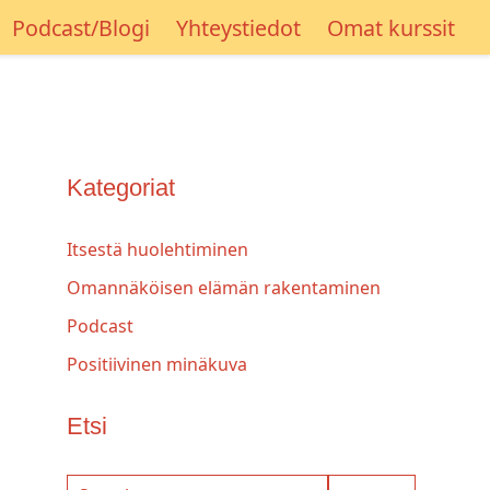
Podcast/Blogi
Yhteystiedot
Omat kurssit
Kategoriat
Itsestä huolehtiminen
Omannäköisen elämän rakentaminen
Podcast
Positiivinen minäkuva
Etsi
Search