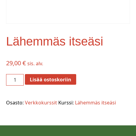
Lähemmäs itseäsi
29,00
€
sis. alv.
Lähemmäs
Lisää ostoskoriin
itseäsi
määrä
Osasto:
Verkkokurssit
Kurssi:
Lähemmäs itseäsi